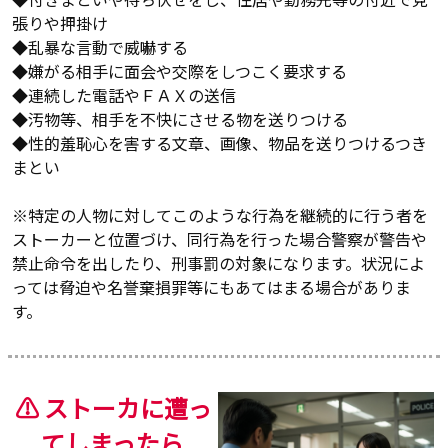
張りや押掛け
◆乱暴な言動で威嚇する
◆嫌がる相手に面会や交際をしつこく要求する
◆連続した電話やＦＡＸの送信
◆汚物等、相手を不快にさせる物を送りつける
◆性的羞恥心を害する文章、画像、物品を送りつけるつき
まとい
※特定の人物に対してこのような行為を継続的に行う者を
ストーカーと位置づけ、同行為を行った場合警察が警告や
禁止命令を出したり、刑事罰の対象になります。状況によ
っては脅迫や名誉棄損罪等にもあてはまる場合がありま
す。
⚠️ ストーカに遭っ
てしまったら