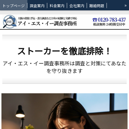
»
トップページ
調査案内
料金案内
会社案内
離婚問題
ブログ
吹田市の調査
豊中市の調査
茨木市の調査
サイトマップ
ストーカーを徹底排除！
アイ・エス・イー調査事務所は調査と対策にてあなた
を守り抜きます